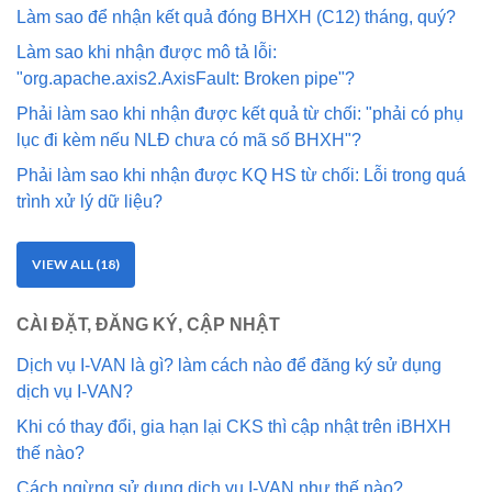
Làm sao để nhận kết quả đóng BHXH (C12) tháng, quý?
Làm sao khi nhận được mô tả lỗi:
"org.apache.axis2.AxisFault: Broken pipe"?
Phải làm sao khi nhận được kết quả từ chối: "phải có phụ
lục đi kèm nếu NLĐ chưa có mã số BHXH"?
Phải làm sao khi nhận được KQ HS từ chối: Lỗi trong quá
trình xử lý dữ liệu?
VIEW ALL (18)
CÀI ĐẶT, ĐĂNG KÝ, CẬP NHẬT
Dịch vụ I-VAN là gì? làm cách nào để đăng ký sử dụng
dịch vụ I-VAN?
Khi có thay đổi, gia hạn lại CKS thì cập nhật trên iBHXH
thế nào?
Cách ngừng sử dụng dịch vụ I-VAN như thế nào?