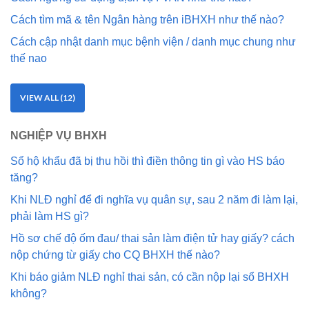
Cách tìm mã & tên Ngân hàng trên iBHXH như thế nào?
Cách cập nhật danh mục bệnh viện / danh mục chung như
thế nao
VIEW ALL (12)
NGHIỆP VỤ BHXH
Sổ hộ khẩu đã bị thu hồi thì điền thông tin gì vào HS báo
tăng?
Khi NLĐ nghỉ để đi nghĩa vụ quân sự, sau 2 năm đi làm lại,
phải làm HS gì?
Hồ sơ chế độ ốm đau/ thai sản làm điện tử hay giấy? cách
nộp chứng từ giấy cho CQ BHXH thế nào?
Khi báo giảm NLĐ nghỉ thai sản, có cần nộp lại sổ BHXH
không?