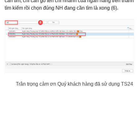
cần tìm, chỉ cần gõ tên chi nhánh của ngân hàng trên thanh
tìm kiếm rồi chọn đúng NH đang cần tìm là xong (6).
Trân trọng cảm ơn Quý khách hàng đã sử dụng TS24