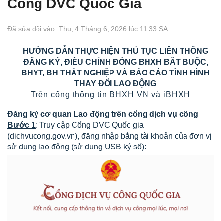
Cổng DVC Quốc Gia
Đã sửa đổi vào: Thu, 4 Tháng 6, 2026 lúc 11:33 SA
HƯỚNG DẪN THỰC HIỆN THỦ TỤC LIÊN THÔNG
ĐĂNG KÝ, ĐIỀU CHỈNH ĐÓNG BHXH BẮT BUỘC,
BHYT, BH THẤT NGHIỆP VÀ BÁO CÁO TÌNH HÌNH
THAY ĐỔI LAO ĐỘNG
Trên cổng thông tin BHXH VN và iBHXH
Đăng ký cơ quan Lao động trên cổng dịch vụ công
Bước 1
: Truy cập Cổng DVC Quốc gia
(dichvucong.gov.vn), đăng nhập bằng tài khoản của đơn vị
sử dụng lao động (sử dụng USB ký số):