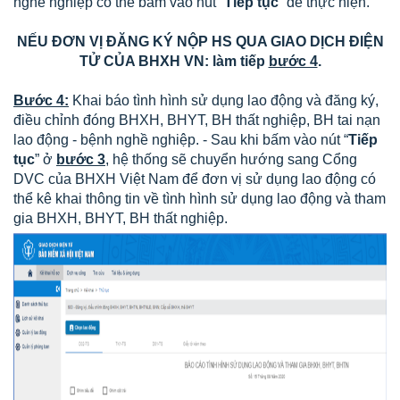
nghề nghiệp có thể bấm vào nút “
Tiếp tục
” để thực hiện.
NẾU ĐƠN VỊ ĐĂNG KÝ NỘP HS QUA GIAO DỊCH ĐIỆN
TỬ CỦA BHXH VN: làm tiếp
bước 4
.
Bước 4:
Khai báo tình hình sử dụng lao động và đăng ký,
điều chỉnh đóng BHXH, BHYT, BH thất nghiệp, BH tai nạn
lao động - bệnh nghề nghiệp. - Sau khi bấm vào nút “
Tiếp
tục
” ở
bước 3
, hệ thống sẽ chuyển hướng sang Cổng
DVC của BHXH Việt Nam để đơn vị sử dụng lao động có
thể kê khai thông tin về tình hình sử dụng lao động và tham
gia BHXH, BHYT, BH thất nghiệp.