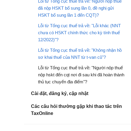
Lỗi từ Tổng cục thuế trả về:"Người nộp thuế
đã nộp HSKT bổ sung lần 0, đề nghị gửi
HSKT bổ sung lần 1 đến CQT)?
Lỗi từ Tổng cục thuế trả về: "Lỗi khác (NNT
chưa có HSKT chính thức cho kỳ tính thuế
12/2022)"?
Lỗi từ Tổng cục thuế trả về: "Không nhận hồ
sơ khai thuế của NNT từ t-van cũ"?
Lỗi từ Tổng cục thuế trả về: "Người nộp thuế
nộp hskt đến cqt nơi đi sau khi đã hoàn thành
thủ tục chuyển địa điểm"?
Cài đặt, đăng ký, cập nhật
Các câu hỏi thường gặp khi thao tác trên
TaxOnline