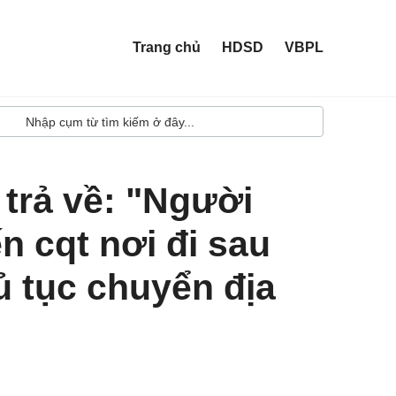
Trang chủ
HDSD
VBPL
 trả về: "Người
n cqt nơi đi sau
ủ tục chuyển địa